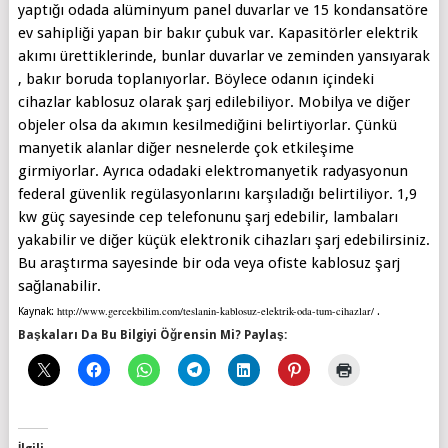
yaptığı odada alüminyum panel duvarlar ve 15 kondansatöre
ev sahipliği yapan bir bakır çubuk var. Kapasitörler elektrik
akımı ürettiklerinde, bunlar duvarlar ve zeminden yansıyarak
, bakır boruda toplanıyorlar. Böylece odanın içindeki
cihazlar kablosuz olarak şarj edilebiliyor. Mobilya ve diğer
objeler olsa da akımın kesilmediğini belirtiyorlar. Çünkü
manyetik alanlar diğer nesnelerde çok etkileşime
girmiyorlar. Ayrıca odadaki elektromanyetik radyasyonun
federal güvenlik regülasyonlarını karşıladığı belirtiliyor. 1,9
kw güç sayesinde cep telefonunu şarj edebilir, lambaları
yakabilir ve diğer küçük elektronik cihazları şarj edebilirsiniz.
Bu araştırma sayesinde bir oda veya ofiste kablosuz şarj
sağlanabilir.
http://www.gercekbilim.com/teslanin-kablosuz-elektrik-oda-tum-cihazlar/
Kaynak:
.
Başkaları Da Bu Bilgiyi Öğrensin Mi? Paylaş: