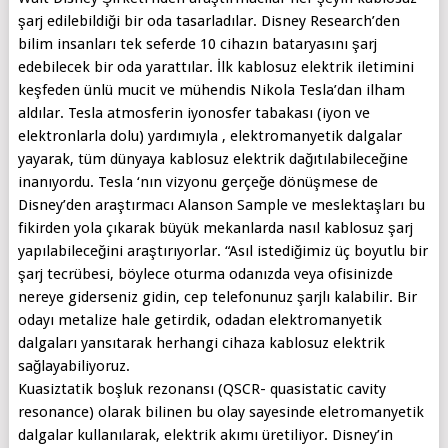
şarj edilebildiği bir oda tasarladılar. Disney Research’den
bilim insanları tek seferde 10 cihazın bataryasını şarj
edebilecek bir oda yarattılar. İlk kablosuz elektrik iletimini
keşfeden ünlü mucit ve mühendis Nikola Tesla’dan ilham
aldılar. Tesla atmosferin iyonosfer tabakası (iyon ve
elektronlarla dolu) yardımıyla , elektromanyetik dalgalar
yayarak, tüm dünyaya kablosuz elektrik dağıtılabileceğine
inanıyordu. Tesla ‘nın vizyonu gerçeğe dönüşmese de
Disney’den araştırmacı Alanson Sample ve meslektaşları bu
fikirden yola çıkarak büyük mekanlarda nasıl kablosuz şarj
yapılabileceğini araştırıyorlar. “Asıl istediğimiz üç boyutlu bir
şarj tecrübesi, böylece oturma odanızda veya ofisinizde
nereye giderseniz gidin, cep telefonunuz şarjlı kalabilir. Bir
odayı metalize hale getirdik, odadan elektromanyetik
dalgaları yansıtarak herhangi cihaza kablosuz elektrik
sağlayabiliyoruz.
Kuasiztatik boşluk rezonansı (QSCR- quasistatic cavity
resonance) olarak bilinen bu olay sayesinde eletromanyetik
dalgalar kullanılarak, elektrik akımı üretiliyor. Disney’in