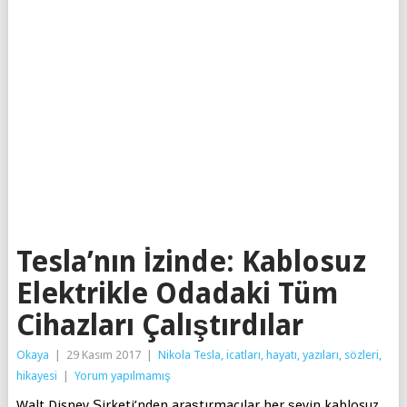
Tesla’nın İzinde: Kablosuz
Elektrikle Odadaki Tüm
Cihazları Çalıştırdılar
Okaya
|
29 Kasım 2017
|
Nikola Tesla, icatları, hayatı, yazıları, sözleri,
hikayesi
|
Yorum yapılmamış
Walt Disney Şirketi’nden araştırmacılar her şeyin kablosuz