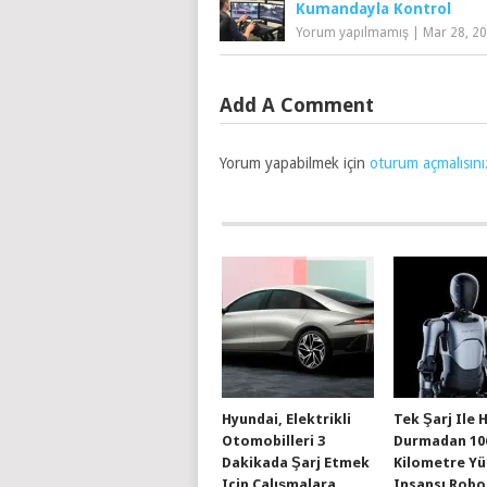
Kumandayla Kontrol
Yorum yapılmamış
|
Mar 28, 2
Add A Comment
Yorum yapabilmek için
oturum açmalısını
Hyundai, Elektrikli
Tek Şarj Ile 
Otomobilleri 3
Durmadan 10
Dakikada Şarj Etmek
Kilometre Y
Için Çalışmalara
Insansı Robo