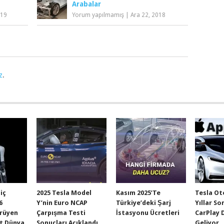
Arabalar
019
Yorum yapılmamış
|
Ara 22, 2018
z
.
Hiç
2025 Tesla Model
Kasım 2025’te
Tesla Ot
6
Y’nin Euro NCAP
Türkiye’deki Şarj
Yıllar So
ürüyen
Çarpışma Testi
İstasyonu Ücretleri
CarPlay 
t Dünya
Sonuçları Açıklandı
Geliyor