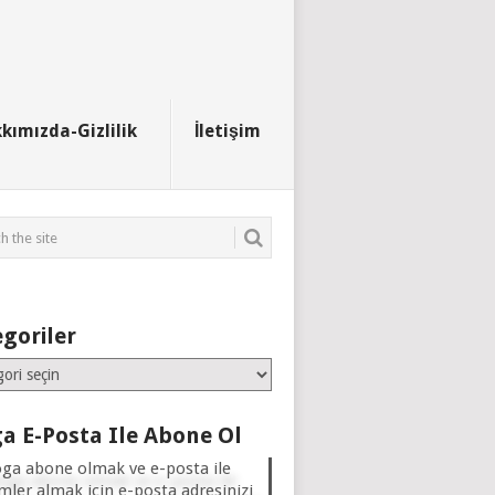
kımızda-Gizlilik
İletişim
goriler
iler
a E-Posta Ile Abone Ol
oga abone olmak ve e-posta ile
imler almak için e-posta adresinizi