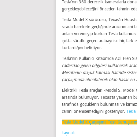
Tesla’nın 360 derecelik kameralarla donat
gerçekleşebileceğini önceden tahmin eder
Tesla Model X sürücüsü, Texas’ın Housto
sırada harekete geçtiğinde aracının ani b
anlam veremeyip korkan Tesla kullanıcıs
ışıkta süratle geçen arabayı ise hiç fark 
kurtardığını belirtiyor.
Tesla’nın Kullanıcı Kitabı’nda Acil Fren Sist
radardan gelen bilgileri kullanarak arac
Mesafenin düşük kalması hâlinde sistem
çarpışmada alınabilecek olan hasar en 
Elektrikli Tesla araçları -Model S, Mod
arasında bulunuyor. Texas’ta yaşanan bu
tarafında göçüklerin bulunması ve kırmız
canını önemsemediğini gösteriyor.
Tesla
Tesla Model X Çarpışma Testi Sonuçlarına
kaynak