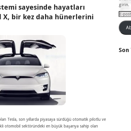
girin.
stemi sayesinde hayatları
E-
 X, bir kez daha hünerlerini
posta
Adresi
Ab
Son
olan Tesla, son yıllarda piyasaya sürdüğü otomatik pilotlu ve
ktrikli otomobil sektöründeki en büyük başarıya sahip olan