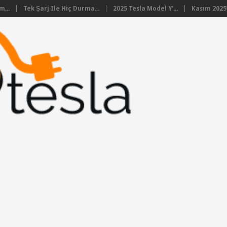
m...
Tek Şarj Ile Hiç Durma...
2025 Tesla Model Y’...
Kasım 2025’