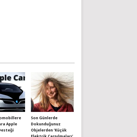
omobillere
Son Günlerde
nra Apple
Dokunduğunuz
Desteği
Objelerden ‘Küçük
Elektrik Çarpılmaları’