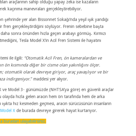
ılan araçlarının sahip olduğu yapay zeka ise kazaların
ek kaçınma manevraları gerçekleştirebiliyor.
n şehrinde yer alan Bissonnet Sokağı’nda yeşil ışık yandığı
ir fren gerçekleştirdiğini söylüyor. Frenin sebebine başta
ı daha sonra önünden hızla geçen arabayı görmüş. Kırmızı
etmediğini, Tesla Model X’in Acil Fren Sistemi ile hayatını
emi ile ilgili:
“Otomatik Acil Fren, ön kameralardan ve
ın ön kısmında diğer bir cisme olan yakınlığını ölçer.
; otomatik olarak devreye giriyor, araç yavaşlıyor ve bir
aza indirgeniyor
.” maddesi yer alıyor.
el X ve Model 3- günümüzde (NHTSA’ya göre) en güvenli araçlar
 olayda hızla gelen aracın hem ön tarafında hem de arka
ı ışıkta hız kesmeden geçmesi, aracın sürücüsünün insanların
 Model X
de burada devreye girerek hayat kurtarıyor.
 buradan ulaşabilirsiniz.