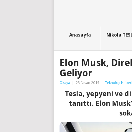
Anasayfa
Nikola TES
Elon Musk, Direk
Geliyor
Okaya
|
23 Nisan 2019
|
Teknoloji Haberl
Tesla, yepyeni ve d
tanıttı. Elon Musk’
sok