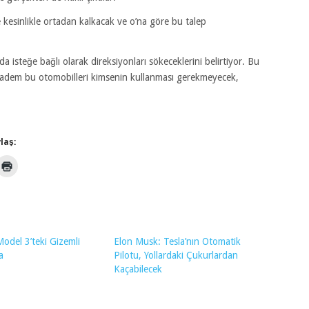
 kesinlikle ortadan kalkacak ve o’na göre bu talep
a isteğe bağlı olarak direksiyonları sökeceklerini belirtiyor. Bu
 Madem bu otomobilleri kimsenin kullanması gerekmeyecek,
laş:
Model 3’teki Gizemli
Elon Musk: Tesla’nın Otomatik
a
Pilotu, Yollardaki Çukurlardan
Kaçabilecek