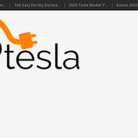
m...
Tek Şarj Ile Hiç Durma...
2025 Tesla Model Y’...
Kasım 2025’