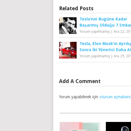
Related Posts
Tesla’nın Bugüne Kadar
Başarmış Olduğu 7 Imka
Yorum yapılmamış
|
Ara 22, 20
Tesla, Elon Musk’ın Ayrılı
Sonra İki Yönetici Daha 
Yorum yapılmamış
|
Ara 29, 20
Add A Comment
Yorum yapabilmek için
oturum açmalısını