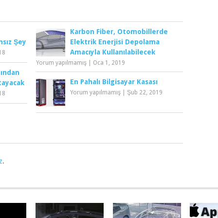
Karbon Fiber, Otomobillerde
nsız Şey
Elektrik Enerjisi Depolama
Amacıyla Kullanılabilecek
18
Yorum yapılmamış
|
Oca 1, 2019
şından
En Pahalı Bilgisayar Kasası
Atayacak
Yorum yapılmamış
|
Şub 22, 2019
18
z
.