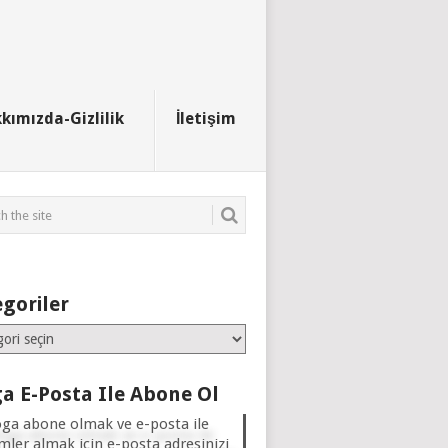
kımızda-Gizlilik
İletişim
goriler
iler
a E-Posta Ile Abone Ol
oga abone olmak ve e-posta ile
imler almak için e-posta adresinizi