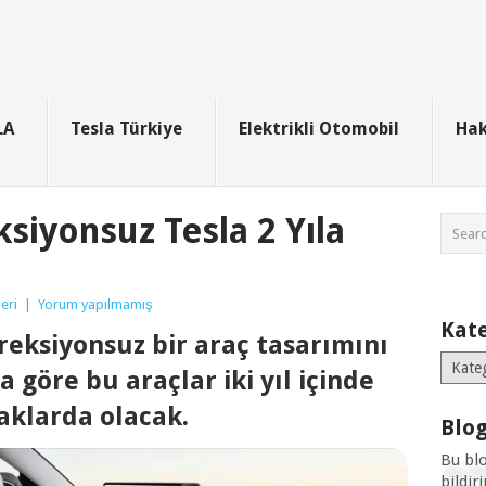
LA
Tesla Türkiye
Elektrikli Otomobil
Hak
siyonsuz Tesla 2 Yıla
eri
|
Yorum yapılmamış
Kate
ireksiyonsuz bir araç tasarımını
Kategor
a göre bu araçlar iki yıl içinde
aklarda olacak.
Blog
Bu bl
bildir