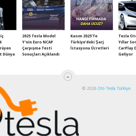
Hiç
2025 Tesla Model
Kasım 2025’te
Tesla Ot
6
Y’nin Euro NCAP
Türkiye’deki Şarj
Yıllar So
ürüyen
Çarpışma Testi
İstasyonu Ücretleri
CarPlay 
t Dünya
Sonuçları Açıklandı
Geliyor
© 2026
Oto Tesla Türkiye
.