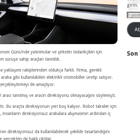
girin.
E-
posta
Adresi
Ab
nom Günü’nde yatırımcılar ve şirketin tedarikçileri için
Son
sürüşe sahip araçları tanıtıldı.
e yaklaşımı rakiplerinden oldukça farklı. Firma, gerekli
ba gibi kullanılabilen elektrikli otomobiller üretip satıyor.
gerçekleştirmeyi de amaçlıyor.
aracı tanıtmış ve aracın direksiyonu olmayacağını söylemişti.
tı. Bu araçta direksiyonun yeri boş kalıyor. Robot taksiler için
 insanların direksiyonsuz arabalara alışmasının ardından iç
nın direksiyonsuz da kullanılabilecek şekilde tasarlandığını
gerçekten de haklı çıktılar.