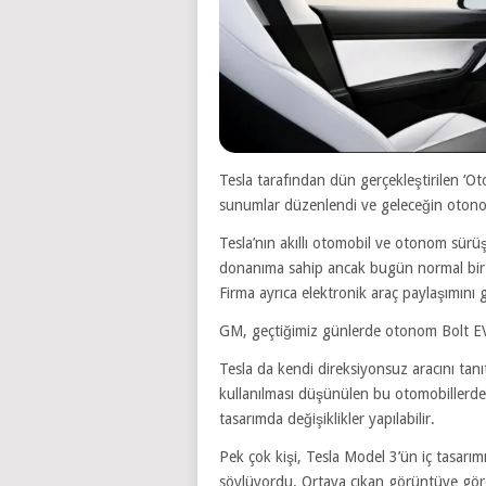
Tesla tarafından dün gerçekleştirilen ‘Oto
sunumlar düzenlendi ve geleceğin otonom 
Tesla’nın akıllı otomobil ve otonom sürüş
donanıma sahip ancak bugün normal bir ara
Firma ayrıca elektronik araç paylaşımını 
GM, geçtiğimiz günlerde otonom Bolt EV 
Tesla da kendi direksiyonsuz aracını tanıt
kullanılması düşünülen bu otomobillerde,
tasarımda değişiklikler yapılabilir.
Pek çok kişi, Tesla Model 3’ün iç tasarımı
söylüyordu. Ortaya çıkan görüntüye göre 