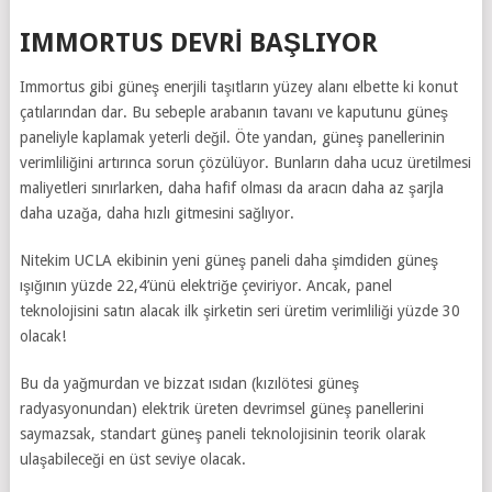
IMMORTUS DEVRİ BAŞLIYOR
Immortus gibi güneş enerjili taşıtların yüzey alanı elbette ki konut
çatılarından dar. Bu sebeple arabanın tavanı ve kaputunu güneş
paneliyle kaplamak yeterli değil. Öte yandan, güneş panellerinin
verimliliğini artırınca sorun çözülüyor. Bunların daha ucuz üretilmesi
maliyetleri sınırlarken, daha hafif olması da aracın daha az şarjla
daha uzağa, daha hızlı gitmesini sağlıyor.
Nitekim UCLA ekibinin yeni güneş paneli daha şimdiden güneş
ışığının yüzde 22,4’ünü elektriğe çeviriyor. Ancak, panel
teknolojisini satın alacak ilk şirketin seri üretim verimliliği yüzde 30
olacak!
Bu da yağmurdan ve bizzat ısıdan (kızılötesi güneş
radyasyonundan) elektrik üreten devrimsel güneş panellerini
saymazsak, standart güneş paneli teknolojisinin teorik olarak
ulaşabileceği en üst seviye olacak.