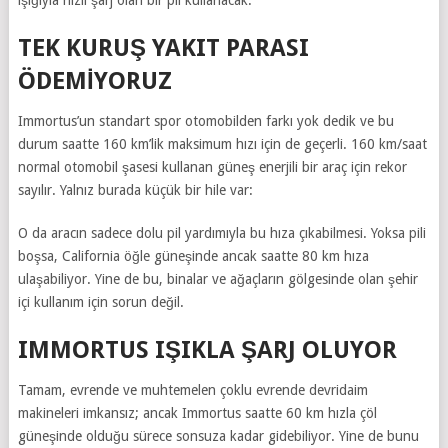
ışığıyla hızlı şarj olan bir pil kullanacak.
TEK KURUŞ YAKIT PARASI
ÖDEMİYORUZ
Immortus’un standart spor otomobilden farkı yok dedik ve bu
durum saatte 160 km’lik maksimum hızı için de geçerli. 160 km/saat
normal otomobil şasesi kullanan güneş enerjili bir araç için rekor
sayılır. Yalnız burada küçük bir hile var:
O da aracın sadece dolu pil yardımıyla bu hıza çıkabilmesi. Yoksa pili
boşsa, California öğle güneşinde ancak saatte 80 km hıza
ulaşabiliyor. Yine de bu, binalar ve ağaçların gölgesinde olan şehir
içi kullanım için sorun değil.
IMMORTUS IŞIKLA ŞARJ OLUYOR
Tamam, evrende ve muhtemelen çoklu evrende devridaim
makineleri imkansız; ancak Immortus saatte 60 km hızla çöl
güneşinde olduğu sürece sonsuza kadar gidebiliyor. Yine de bunu