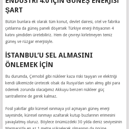
ENDÜSTRİ 4.0 İÇİN GÜNEŞ ENERJİSİ
ŞART
Bütün bunlara ek olarak tüm konut, devlet dairesi, otel ve fabrika
çatılarına da güneş paneli döşersek Türkiye enerji ihtiyacının 4
katını şimdiden üretebiliriz. Hem de çevreyi kirletmeyen temiz
güneş ve rüzgar enerjisiyle.
İSTANBUL’U SEL ALMASINI
ÖNLEMEK İÇİN
Bu durumda, Çernobil gibi nükleer kaza riski taşıyan ve elektriği
kendi ülkemizde üretecek olsak da Rusya’dan satın almış gibi para
ödemek zorunda olacağımız Akkuyu benzeri nükleer güç
santrallerine de gerek kalmaz.
Fosil yakıtlar gibi küresel ısınmaya yol açmayan güneş enerji
sayesinde, küresel ısınmayı azaltarak kutup buzlarının erimesini
yavaşlatmış oluruz. Böylece önümüzdeki 30 yılda deniz seviyesinin
Marmara’da en az 1 metre yükselecek olmasının da önüne