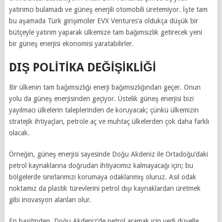
yatırımcı bulamadı ve güneş enerjili otomobili üretemiyor. İşte tam
bu aşamada Türk girişimciler EVX Ventures’a oldukça düşük bir
bütçeyle yatırım yaparak ülkemize tam bağımsızlık getirecek yeni
bir güneş enerjisi ekonomisi yaratabilirler.
DIŞ POLİTİKA DEĞİŞİKLİĞİ
Bir ülkenin tam bağımsızlığı enerji bağımsızlığından geçer. Onun
yolu da güneş enerjisinden geçiyor. Üstelik güneş enerjisi bizi
yayılmacı ülkelerin taleplerinden de koruyacak; çünkü ülkemizin
stratejik ihtiyaçları, petrole aç ve muhtaç ülkelerden çok daha farklı
olacak.
Örneğin, güneş enerjisi sayesinde Doğu Akdeniz ile Ortadoğu’daki
petrol kaynaklarına doğrudan ihtiyacımız kalmayacağı için; bu
bölgelerde sınırlarımızı korumaya odaklanmış oluruz. Asıl odak
noktamız da plastik türevlerini petrol dışı kaynaklardan üretmek
gibi inovasyon alanları olur.
En basitinden, Doğu Akdeniz’de petrol aramak için yedi düvelle