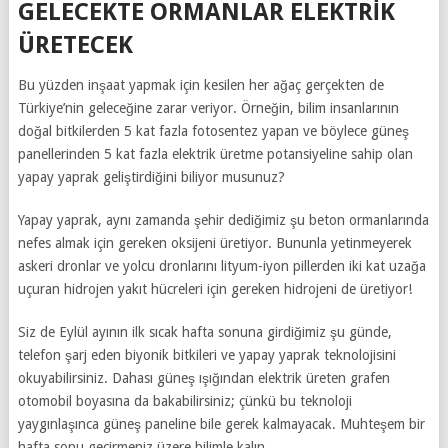
GELECEKTE ORMANLAR ELEKTRİK
ÜRETECEK
Bu yüzden inşaat yapmak için kesilen her ağaç gerçekten de
Türkiye’nin geleceğine zarar veriyor. Örneğin, bilim insanlarının
doğal bitkilerden 5 kat fazla fotosentez yapan ve böylece güneş
panellerinden 5 kat fazla elektrik üretme potansiyeline sahip olan
yapay yaprak geliştirdiğini biliyor musunuz?
Yapay yaprak, aynı zamanda şehir dediğimiz şu beton ormanlarında
nefes almak için gereken oksijeni üretiyor. Bununla yetinmeyerek
askeri dronlar ve yolcu dronlarını lityum-iyon pillerden iki kat uzağa
uçuran hidrojen yakıt hücreleri için gereken hidrojeni de üretiyor!
Siz de Eylül ayının ilk sıcak hafta sonuna girdiğimiz şu günde,
telefon şarj eden biyonik bitkileri ve yapay yaprak teknolojisini
okuyabilirsiniz. Dahası güneş ışığından elektrik üreten grafen
otomobil boyasına da bakabilirsiniz; çünkü bu teknoloji
yaygınlaşınca güneş paneline bile gerek kalmayacak. Muhteşem bir
hafta sonu geçirmeniz üzere bilimle kalın.