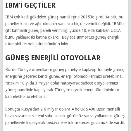
IBM’İ GEÇTİLER
IBM çok katlı gökdelen güneş paneli işine 2015’te girdi. Ancak, bu
paneller kalın ve ağır olmanın yanı sıra hiç de verimli değildi. IBM’in
çift katmanlı güneş paneli verimliliği yüzde 10,9’da kalırken UCLA
bunu yaklaşık iki katına çıkardı. Böylece Immortus güneş enerjili
otomobil teknolojisini mümkün kıldı.
GÜNEŞ ENERJİLİ OTOYOLLAR
Biz de Türkiye otoyollarını güneş paneliyle kaplayıp tümüyle güneş
enerjisine geçerek kendi güneş enerjili otomobillerimizi üretebiliriz.
Nitekim 10 yılda 3 milyar dolar harcayarak sadece otoyollarımızı
güneş paneliyle kaplayarak Türkiye’nin yıllık enerji tüketiminin üç
katı elektrik üretebiliriz.
Sonuçta Rusya’dan 2,6 milyar dolara 4 bölük S400 uzun menzilli
hava savunma sistemi satın alacak gücümüz varsa yollarımızı güneş
panelleriyle kaplayarak bedava elektrik üretecek gücümüz de vardır.