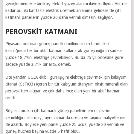
genişletmemekle birlikte, efektif yüzey alanını ikiye katlıyor. Her ne
kadar bu, iki kat fazla elektrik üretmek anlamına gelmese de çift
katmanlı panellerin yüzde 20 daha verimli olmasını sağlıyor.
PEROVSKİT KATMANI
Piyasada bulunan güneş panelleri milimetrenin binde ikisi
kalınlığında tek bir aktif katman kullanarak güneş ışığının sadece
yüzde 18,7’sini elektriğe çevirebiliyor. Bu da 25 yıl öncesine göre
sadece yüzde 3,7’lik bir artış demek.
Öte yandan UCLA ekibi, gün ışığını elektriğe çevirmek için kalsiyum
titanat (CaTiO3) içeren bir tür kalsiyum titanyum oksit minerali olan
perovskitten oluşan ve çok daha ince olan yeni bir aktif katman
üretti.
Böylece bırakın çift katmanlı güneş panelinin enerji çevrim
verimliliğini artırmayı, aynı zamanda üretim ve taşıma maliyetlerine
de azalttı. Böylece yeni panel yüzde 25 ucuz, yüzde 20 verimli ve
güneş hücresi başına yüzde 5 hafif oldu.