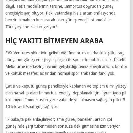
değil. Tesla modellerinin tersine, Immortus doğrudan güneş
enerjisiyle şarj oluyor. Peki vatandaşı hızla artan enflasyonda
benzin almaktan kurtaracak olan güneş enerjili otomobiller
Türkiye’ye ne zaman geliyor?
HİÇ YAKITI BİTMEYEN ARABA
EVX Ventures şirketinin geliştirdiği Immortus marka iki kişilik araç,
dünyanın güneş enerjisiyle çalışan ilk spor otomobili olacak. Üstelik
Melbourne merkezli girişimin geliştirdiği temiz enerjili aracın, konfor
ve koltuk mesafesi açısından normal spor arabadan farkı yok.
2
Çatısı ve kaputu güneş panelleriyle kaplanan ve toplam 8 m
yüzey
alanına sahip olan Immortus, enerjiyi depolamak için lityum-iyon pil
kullanıyor. Immortus’un gece vakti de yol almasını sağlayan piller 5-
10 kilowatt/saat güç sağlıyor.
İlk bakışta pek anlaşılmıyor; ama güneş panelleri, aracın çöl
güneşinde şarjı tükenmeden sonsuza dek gitmesine izin veriyor