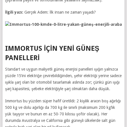
(yıpranma payını ve termodinamik yasalarını saymazsak).
İlgili yazı:
Gerçek Adem: İlk insan ne zaman yaşadı?
IMMORTUS İÇİN YENİ GÜNEŞ
PANELLERİ
Standart ve uygun maliyetli güneş enerjisi panelleri ışığın yalnızca
yüzde 15’ini elektriğe çevirebildiğinden, şehir elektriği yerine sadece
ışıkla şarj olan bir otomobil tasarlamak aslında zor; çünkü gün ışığı
şarj kapasitesi, şebeke elektriğiyle şarj olmaktan daha düşük.
Immortus bu yüzden süper hafif üretildi: 2 kişilik aracın boş ağırlığı
500 kg ve dolu ağırlığı da 700 kg ile sınırlı (maksimum 200 kg’lık
yük taşıyor ve bunun en az 50-70 kilosu şoför olacak). Her
durumda Avustralya ve California gibi güneşli ülkelerde salt gün