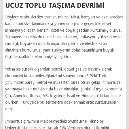
UCUZ TOPLU TAŞIMA DEVRİMİ
Böylece otobüslerden trenler, metro, taksi, kamyon ve özel araçlara
kadar tüm sivil taşımacılıkta güneş enerjisine geçerek küresel
ısınmaya yol açan benzin, dizel ve doğal gazdan kurtulmuş oluruz.
Bu sayede ülkemizde dolar hızla artarken, enflasyon yükselirken ve
cari açık büyürken dolarla dışarıdan petrol ve elektrik satın
almaktan kurtuluruz; yani Türkiye’nin dolar bağımlılığını büyük
ölçüde azaltarak ekonomiyi iyileştiririz.
Yoksa siz sürekli dışarıdan petrol, doğal gaz ve elektrik alarak
ekonomiyi kurtarabileceğimizi mi sanıyorsunuz? Peki Türk
girişimciler parayı petrol ve inşaattan biraz olsun çekip İmmortus’a
yatırmaya hazır mı? Aslında hazır olmalılar; çünkü dünya ekonomisi
Çin, Amerika, Rusya, AB, İngiltere, İsrail ve Hindistan’da konsolide
olurken, Türkiye’de bu sektörlere odaklanmak artık sürdürülebilir
değil.
Immortus girişimini Melbourne’deki Swinburne Teknoloji
Üniversitesi destekliyor. Ancak EVX Ventures şirketi üç yıldır