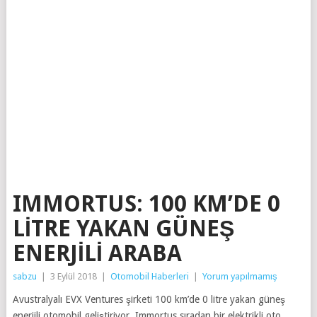
IMMORTUS: 100 KM’DE 0
LİTRE YAKAN GÜNEŞ
ENERJİLİ ARABA
sabzu
|
3 Eylül 2018
|
Otomobil Haberleri
|
Yorum yapılmamış
Avustralyalı EVX Ventures şirketi 100 km’de 0 litre yakan güneş
enerjili otomobil geliştiriyor. Immortus sıradan bir elektrikli oto