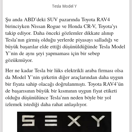
Tesla Model Y
Şu anda ABD’deki SUV pazarında Toyota RAV4
birinciyken Nissan Rogue ve Honda CR-V, Toyota’yı
takip ediyor. Daha önceki gözlemler dikkate alınıp
Tesla’nın girmiş olduğu yerlerde piyasayı salladığı ve
büyük başarılar elde ettiği düşünüldüğünde Tesla Model
Y’nin de aynı şeyi yapmaması için bir sebep
gözükmüyor.
Her ne kadar Tesla bir lüks elektrikli araba firması olsa
da Model Y’nin şirketin diğer araçlarından daha uygun
bir fiyata sahip olacağı doğrulanmıştı. Toyota RAV4’ün
de başarısının büyük bir kısmının uygun fiyat etiketi
olduğu düşünülünce Tesla’nın neden böyle bir yol
izlemek istediği daha rahat anlaşılıyor.