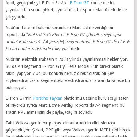
Audi, geçtiğimiz yıl E-Tron SUV ve
E-Tron GT
konseptlerini
yayınladıktan sonra şirket, ayrıca ufak bir spor sedan üzerinde de
çalışıyordu.
Audi’nin tasarım bölümü sorumlusu Marc Lichte verdiği bir
röportajda “
Elektrikli SUV’ler ve E-Tron GT gibi alt seviye spor
arabalar da olacak. A4 genişliği segmentinde E-Tron GT de olacak.
Şu an bunların üstünde çalışıyor”
dedi.
Audi’nin elektrikli arabasının 2023 yılında yayınlanması bekleniyor.
Bu da A4 segmenti E-Tron GT’yi Tesla Model 3’ün direkt olarak
rakibi yapıyor. Audi bu konuda henüz direkt olarak bir şey
söylemedi ancak o segmentteki elektrikli araçlar arasında sadece bu
bulunuyor.
E-Tron GT’nin
Porsche Taycan
platformu üzerine kurulacağı zaten
biliniyordu ayrıca Marc Lichte verdiği röportajda A4 segmenti bu
aracın PPE mimarisini de paylaşacağını söyledi.
Tabii Volkswagen’in bir parçası olması Audi’nin elini oldukça
güçlendiriyor. Şirket, PPE gibi veya Volkswagen’in MEB’i gibi birçok