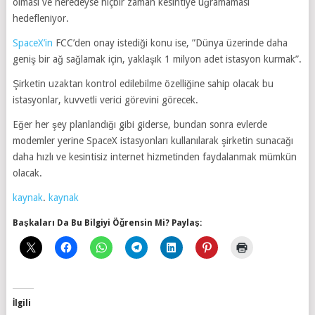
olması ve neredeyse hiçbir zaman kesintiye uğramaması
hedefleniyor.
SpaceX’in
FCC’den onay istediği konu ise, ”Dünya üzerinde daha
geniş bir ağ sağlamak için, yaklaşık 1 milyon adet istasyon kurmak”.
Şirketin uzaktan kontrol edilebilme özelliğine sahip olacak bu
istasyonlar, kuvvetli verici görevini görecek.
Eğer her şey planlandığı gibi giderse, bundan sonra evlerde
modemler yerine SpaceX istasyonları kullanılarak şirketin sunacağı
daha hızlı ve kesintisiz internet hizmetinden faydalanmak mümkün
olacak.
kaynak
.
kaynak
Başkaları Da Bu Bilgiyi Öğrensin Mi? Paylaş:
İlgili