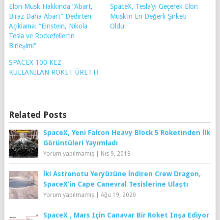
Elon Musk Hakkında “Abart,
SpaceX, Tesla’yı Geçerek Elon
Biraz Daha Abart” Dedirten
Musk’ın En Değerli Şirketi
Açıklama: “Einstein, Nikola
Oldu
Tesla ve Rockefeller’ın
Birleşimi”
SPACEX 100 KEZ
KULLANILAN ROKET ÜRETTİ
Related Posts
SpaceX, Yeni Falcon Heavy Block 5 Roketinden İlk
Görüntüleri Yayımladı
Yorum yapılmamış
|
Nis 9, 2019
İki Astronotu Yeryüzüne İndiren Crew Dragon,
SpaceX’in Cape Canevral Tesislerine Ulaştı
Yorum yapılmamış
|
Ağu 19, 2020
SpaceX , Mars Için Canavar Bir Roket Inşa Ediyor