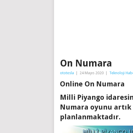
On Numara
ototesla
|
24 Mayıs 2020
|
Teknoloji Habe
Online On Numara
Milli Piyango idares
Numara oyunu artık g
planlanmaktadır.