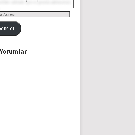
one ol
 Yorumlar