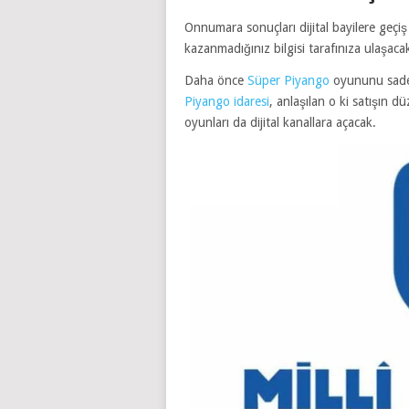
Onnumara sonuçları dijital bayilere geçiş i
kazanmadığınız bilgisi tarafınıza ulaşacak
Daha önce
Süper Piyango
oyununu sade
Piyango idaresi
, anlaşılan o ki satışın d
oyunları da dijital kanallara açacak.