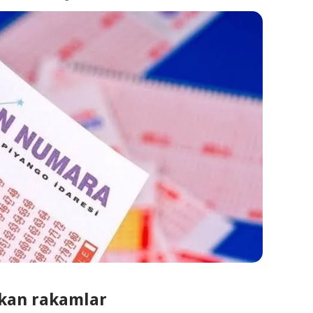
kan rakamlar