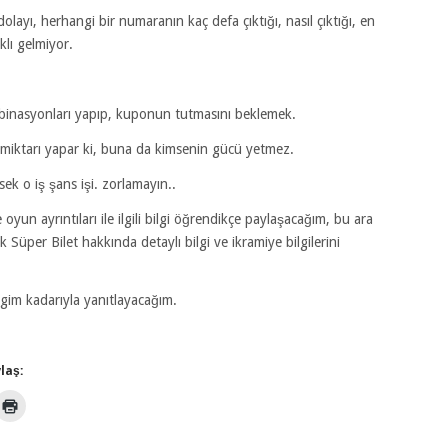
ayı, herhangi bir numaranın kaç defa çıktığı, nasıl çıktığı, en
lı gelmiyor.
binasyonları yapıp, kuponun tutmasını beklemek.
 miktarı yapar ki, buna da kimsenin gücü yetmez.
ek o iş şans işi. zorlamayın..
 oyun ayrıntıları ile ilgili bilgi öğrendikçe paylaşacağım, bu ara
k Süper Bilet hakkında detaylı bilgi ve ikramiye bilgilerini
lgim kadarıyla yanıtlayacağım.
laş: