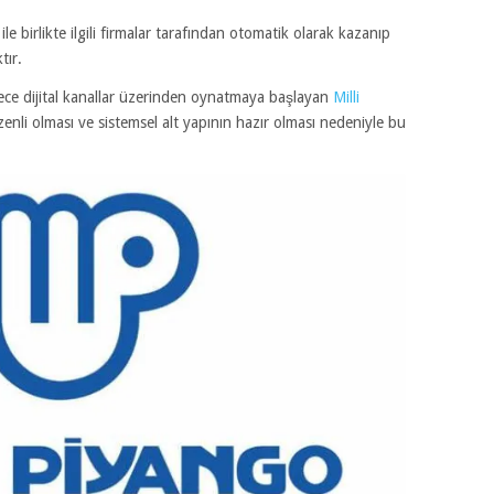
le birlikte ilgili firmalar tarafından otomatik olarak kazanıp
tır.
ce dijital kanallar üzerinden oynatmaya başlayan
Milli
üzenli olması ve sistemsel alt yapının hazır olması nedeniyle bu