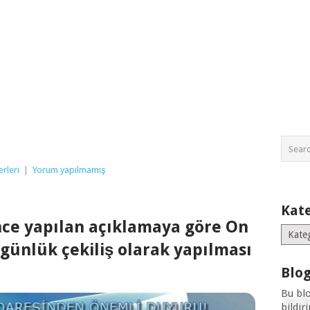
rleri
|
Yorum yapılmamış
Kate
ince yapılan açıklamaya göre On
Kategor
ünlük çekiliş olarak yapılması
Blog
Bu bl
bildir