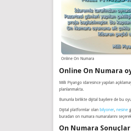
Online On Numara
Online On Numara oy
Milli Piyango idaresince yapılan açıklam
planlanmakta.
Bununla birlikte dijital bayilere de bu
Dijital platformlar olan
bilyoner
,
nesine
g
buradan on numara numaralarını seçerek
On Numara Sonuçlar