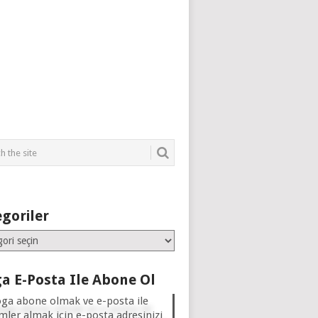
goriler
iler
a E-Posta Ile Abone Ol
oga abone olmak ve e-posta ile
imler almak için e-posta adresinizi