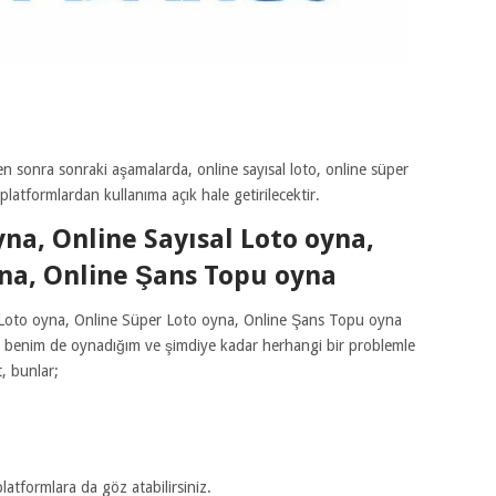
n sonra sonraki aşamalarda, online sayısal loto, online süper
 platformlardan kullanıma açık hale getirilecektir.
a, Online Sayısal Loto oyna,
na, Online Şans Topu oyna
 Loto oyna, Online Süper Loto oyna, Online Şans Topu oyna
r benim de oynadığım ve şimdiye kadar herhangi bir problemle
t, bunlar;
platformlara da göz atabilirsiniz.