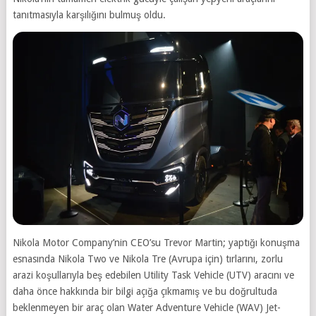
tanıtmasıyla karşılığını bulmuş oldu.
Nikola Motor Company’nin CEO’su Trevor Martin; yaptığı konuşma
esnasında Nikola Two ve Nikola Tre (Avrupa için) tırlarını, zorlu
arazi koşullarıyla beş edebilen Utility Task Vehicle (UTV) aracını ve
daha önce hakkında bir bilgi açığa çıkmamış ve bu doğrultuda
beklenmeyen bir araç olan Water Adventure Vehicle (WAV) Jet-