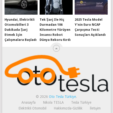
Hyundai, Elektrikli
Tek Şarj Ile Hiç
2025 Tesla Model
Otomobilleri 3
Durmadan 106
Y’nin Euro NCAP
Dakikada Şarj
Kilometre Yürüyen
Çarpışma Testi
Etmek Için
Insansı Robot
Sonuçları Açıklandı
Çalışmalara Başladı
Dünya Rekoru Kırdı
© 2026
Oto Tesla Türkiye
.
Anasayfa
Nikola TESLA
Tesla Türkiye
Elektrikli Otomobil
Hakkımızda-Gizlilik
İletişim