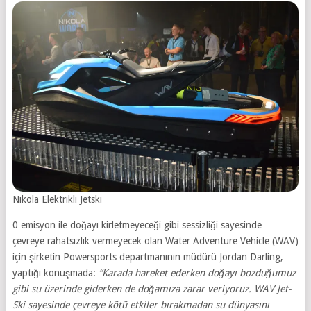
Nikola Elektrikli Jetski
0 emisyon ile doğayı kirletmeyeceği gibi sessizliği sayesinde
çevreye rahatsızlık vermeyecek olan Water Adventure Vehicle (WAV)
için şirketin Powersports departmanının müdürü Jordan Darling,
yaptığı konuşmada:
“Karada hareket ederken doğayı bozduğumuz
gibi su üzerinde giderken de doğamıza zarar veriyoruz. WAV Jet-
Ski sayesinde çevreye kötü etkiler bırakmadan su dünyasını