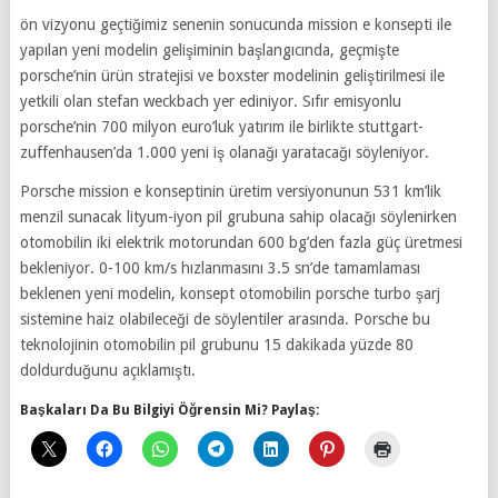
ön vizyonu geçtiğimiz senenin sonucunda mission e konsepti ile
yapılan yeni modelin gelişiminin başlangıcında, geçmişte
porsche’nin ürün stratejisi ve boxster modelinin geliştirilmesi ile
yetkili olan stefan weckbach yer ediniyor. Sıfır emisyonlu
porsche’nin 700 milyon euro’luk yatırım ile birlikte stuttgart-
zuffenhausen’da 1.000 yeni iş olanağı yaratacağı söyleniyor.
Porsche mission e konseptinin üretim versiyonunun 531 km’lik
menzil sunacak lityum-iyon pil grubuna sahip olacağı söylenirken
otomobilin iki elektrik motorundan 600 bg’den fazla güç üretmesi
bekleniyor. 0-100 km/s hızlanmasını 3.5 sn’de tamamlaması
beklenen yeni modelin, konsept otomobilin porsche turbo şarj
sistemine haiz olabileceği de söylentiler arasında. Porsche bu
teknolojinin otomobilin pil grubunu 15 dakikada yüzde 80
doldurduğunu açıklamıştı.
Başkaları Da Bu Bilgiyi Öğrensin Mi? Paylaş: