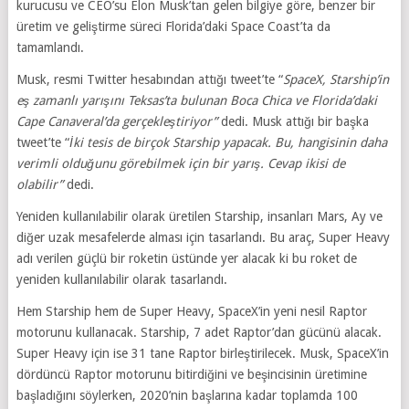
kurucusu ve CEO’su Elon Musk’tan gelen bilgiye göre, benzer bir
üretim ve geliştirme süreci Florida’daki Space Coast’ta da
tamamlandı.
Musk, resmi Twitter hesabından attığı tweet’te “
SpaceX, Starship’in
eş zamanlı yarışını Teksas’ta bulunan Boca Chica ve Florida’daki
Cape Canaveral’da gerçekleştiriyor”
dedi. Musk attığı bir başka
tweet’te “
İki tesis de birçok Starship yapacak. Bu, hangisinin daha
verimli olduğunu görebilmek için bir yarış. Cevap ikisi de
olabilir”
dedi.
Yeniden kullanılabilir olarak üretilen Starship, insanları Mars, Ay ve
diğer uzak mesafelerde alması için tasarlandı. Bu araç, Super Heavy
adı verilen güçlü bir roketin üstünde yer alacak ki bu roket de
yeniden kullanılabilir olarak tasarlandı.
Hem Starship hem de Super Heavy, SpaceX’in yeni nesil Raptor
motorunu kullanacak. Starship, 7 adet Raptor’dan gücünü alacak.
Super Heavy için ise 31 tane Raptor birleştirilecek. Musk, SpaceX’in
dördüncü Raptor motorunu bitirdiğini ve beşincisinin üretimine
başladığını söylerken, 2020’nin başlarına kadar toplamda 100