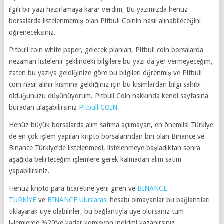
ilgili bir yazı hazırlamaya karar verdim, Bu yazımızda henüz
borsalarda listelenmemiş olan Pitbull Coinin nasıl alınabileceğini
öğreneceksiniz.
Pitbull coin white paper, gelecek planları, Pitbull coin borsalarda
nezaman listelenir şeklindeki bilgilere bu yazı da yer vermeyeceğim,
zaten bu yazıya geldiğinize göre bu bilgileri öğrenmiş ve Pitbull
coin nasıl alınır kısmına geldiğiniz için bu kısımlardan bilgi sahibi
olduğunuzu düşünüyorum. Pitbull Coin hakkında kendi sayfasına
buradan ulaşabilirsiniz
Pitbull COIN
Henüz büyük borsalarda alım satıma açılmayan, en önemlisi Türkiye
de en çok işlem yapılan kripto borsalarından biri olan Binance ve
Binance Türkiye’de listelenmedi, listelenmeye başladıktan sonra
aşağıda belirteceğim işlemlere gerek kalmadan alım satım
yapabilirsiniz.
Henüz kripto para ticaretine yeni giren ve
BINANCE
TÜRKİYE
ve
BINANCE Uluslarası
hesabı olmayanlar bu bağlantıları
tıklayarak üye olabilirler, bu bağlantıyla üye olursanız tüm
işlemlerde %20’ye kadar komisyon indirimi kazanırsınız.