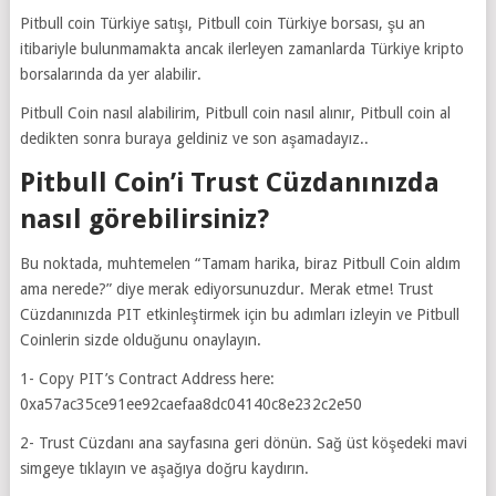
Pitbull coin Türkiye satışı, Pitbull coin Türkiye borsası, şu an
itibariyle bulunmamakta ancak ilerleyen zamanlarda Türkiye kripto
borsalarında da yer alabilir.
Pitbull Coin nasıl alabilirim, Pitbull coin nasıl alınır, Pitbull coin al
dedikten sonra buraya geldiniz ve son aşamadayız..
Pitbull Coin’i Trust Cüzdanınızda
nasıl görebilirsiniz?
Bu noktada, muhtemelen “Tamam harika, biraz Pitbull Coin aldım
ama nerede?” diye merak ediyorsunuzdur. Merak etme! Trust
Cüzdanınızda PIT etkinleştirmek için bu adımları izleyin ve Pitbull
Coinlerin sizde olduğunu onaylayın.
1- Copy PIT’s Contract Address here:
0xa57ac35ce91ee92caefaa8dc04140c8e232c2e50
2- Trust Cüzdanı ana sayfasına geri dönün. Sağ üst köşedeki mavi
simgeye tıklayın ve aşağıya doğru kaydırın.