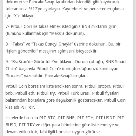
dokunun ve PancakeSwap tarafından istendiği gibi kaydırarak
toleransınızı %12’ye ayarlayın. Kaydetmek ve pencereden çıkmak
için “X”e tıklayın
7- Pitbull Coin ile takas etmek istediğiniz BNB miktarını girin
(tümünü kullanmak için “Maks”a dokunun).
8- “Takas” ve “Takas Etmeyi Onayla” üzerine dokunun. Bu, bir
“İşlem gönderildi” mesajının açılmasını isteyecektir.
9- “BscScan’de Görüntüle”ye tıklayın. Durum çubuğu, BNB Smart
Chain’i başarıyla Pitbull Coin’e dönüştürdüğünüzü kanıtlayan
“Success” yazmalıdır. PancakeSwap’tan çıkın.
Pitbull Coin borsalara listelendikten sonra, Pitbull bitcoin, Pitbull
bnb, Pitbull eth, Pitbull try, Pitbull Türk Lirası, Pitbull fiyatları
bakımından borsalara göre değişkenlik gösterecektir. Pitbull Coin
kısa adı PIT ‘dir.
Listelerde bu coin PIT BTC, PIT BNB, PIT ETH, PIT USDT, PIT
BUSD, PIT TRY ve diğer para birimlerine göre listelenmeye ve
devam edilecektir, tabi ilgili borsalar uygun görürse.