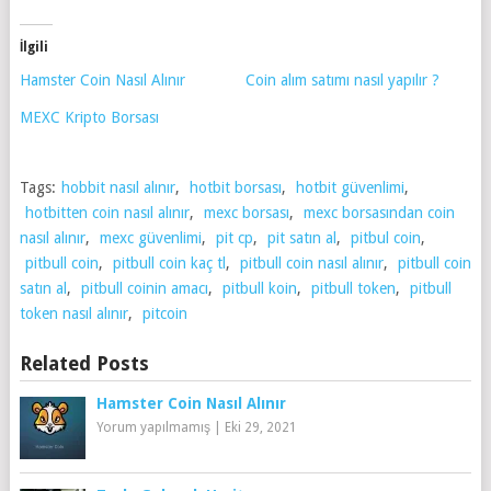
İlgili
Hamster Coin Nasıl Alınır
Coin alım satımı nasıl yapılır ?
MEXC Kripto Borsası
Tags:
hobbit nasıl alınır
,
hotbit borsası
,
hotbit güvenlimi
,
hotbitten coin nasıl alınır
,
mexc borsası
,
mexc borsasından coin
nasıl alınır
,
mexc güvenlimi
,
pit cp
,
pit satın al
,
pitbul coin
,
pitbull coin
,
pitbull coin kaç tl
,
pitbull coin nasıl alınır
,
pitbull coin
satın al
,
pitbull coinin amacı
,
pitbull koin
,
pitbull token
,
pitbull
token nasıl alınır
,
pitcoin
Related Posts
Hamster Coin Nasıl Alınır
Yorum yapılmamış
|
Eki 29, 2021