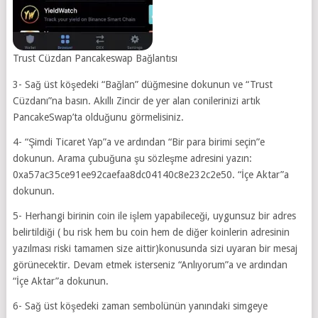
Trust Cüzdan Pancakeswap Bağlantısı
3- Sağ üst köşedeki “Bağlan” düğmesine dokunun ve “Trust
Cüzdanı”na basın. Akıllı Zincir de yer alan conilerinizi artık
PancakeSwap’ta olduğunu görmelisiniz.
4- “Şimdi Ticaret Yap”a ve ardından “Bir para birimi seçin”e
dokunun. Arama çubuğuna şu sözleşme adresini yazın:
0xa57ac35ce91ee92caefaa8dc04140c8e232c2e50. “İçe Aktar”a
dokunun.
5- Herhangi birinin coin ile işlem yapabileceği, uygunsuz bir adres
belirtildiği ( bu risk hem bu coin hem de diğer koinlerin adresinin
yazılması riski tamamen size aittir)konusunda sizi uyaran bir mesaj
görünecektir. Devam etmek isterseniz “Anlıyorum”a ve ardından
“İçe Aktar”a dokunun.
6- Sağ üst köşedeki zaman sembolünün yanındaki simgeye