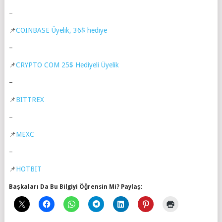
–
📌
COINBASE Üyelik, 36$ hediye
–
📌
CRYPTO COM 25$ Hediyeli Üyelik
–
📌
BITTREX
–
📌
MEXC
–
📌
HOTBIT
Başkaları Da Bu Bilgiyi Öğrensin Mi? Paylaş: