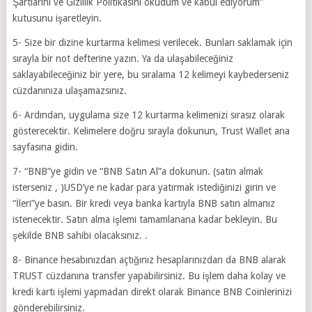
Şartlarını ve Gizlilik Politikasını okudum ve kabul ediyorum”
kutusunu işaretleyin.
5- Size bir dizine kurtarma kelimesi verilecek. Bunları saklamak için
sırayla bir not defterine yazın. Ya da ulaşabileceğiniz
saklayabileceğiniz bir yere, bu sıralama 12 kelimeyi kaybederseniz
cüzdanınıza ulaşamazsınız.
6- Ardından, uygulama size 12 kurtarma kelimenizi sırasız olarak
gösterecektir. Kelimelere doğru sırayla dokunun, Trust Wallet ana
sayfasına gidin.
7- “BNB”ye gidin ve “BNB Satın Al”a dokunun. (satın almak
isterseniz , )USD’ye ne kadar para yatırmak istediğinizi girin ve
“İleri”ye basın. Bir kredi veya banka kartıyla BNB satın almanız
istenecektir. Satın alma işlemi tamamlanana kadar bekleyin. Bu
şekilde BNB sahibi olacaksınız. .
8- Binance hesabınızdan açtığınız hesaplarınızdan da BNB alarak
TRUST cüzdanına transfer yapabilirsiniz. Bu işlem daha kolay ve
kredi kartı işlemi yapmadan direkt olarak Binance BNB Coinlerinizi
gönderebilirsiniz.