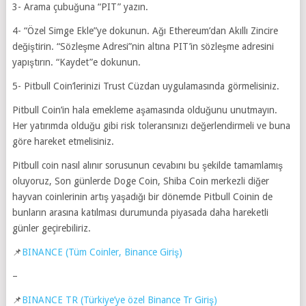
3- Arama çubuğuna “PIT” yazın.
4- “Özel Simge Ekle”ye dokunun. Ağı Ethereum’dan Akıllı Zincire
değiştirin. “Sözleşme Adresi”nin altına PIT’in sözleşme adresini
yapıştırın. “Kaydet”e dokunun.
5- Pitbull Coin’lerinizi Trust Cüzdan uygulamasında görmelisiniz.
Pitbull Coin’in hala emekleme aşamasında olduğunu unutmayın.
Her yatırımda olduğu gibi risk toleransınızı değerlendirmeli ve buna
göre hareket etmelisiniz.
Pitbull coin nasıl alınır sorusunun cevabını bu şekilde tamamlamış
oluyoruz, Son günlerde Doge Coin, Shiba Coin merkezli diğer
hayvan coinlerinin artış yaşadığı bir dönemde Pitbull Coinin de
bunların arasına katılması durumunda piyasada daha hareketli
günler geçirebiliriz.
📌
BINANCE (Tüm Coinler, Binance Giriş)
–
📌
BINANCE TR (Türkiye’ye özel Binance Tr Giriş)