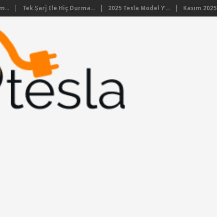
m...
Tek Şarj Ile Hiç Durma...
2025 Tesla Model Y’...
Kasım 2025’