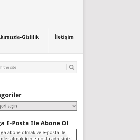
kımızda-Gizlilik
İletişim
goriler
iler
a E-Posta Ile Abone Ol
oga abone olmak ve e-posta ile
imler almak için e-posta adresinizi