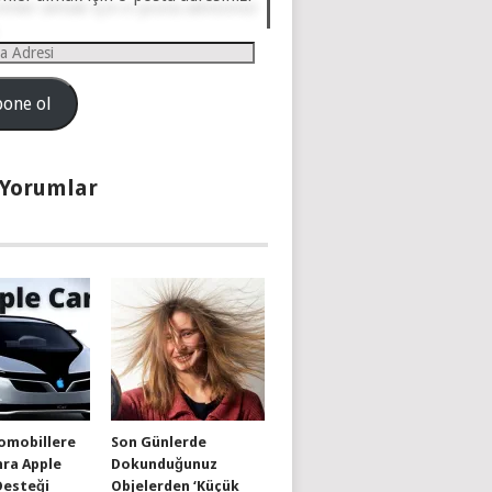
one ol
 Yorumlar
omobillere
Son Günlerde
nra Apple
Dokunduğunuz
Desteği
Objelerden ‘Küçük