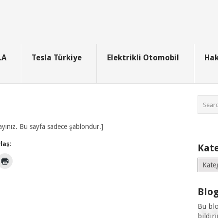
LA
Tesla Türkiye
Elektrikli Otomobil
Hak
ayınız. Bu sayfa sadece şablondur.]
laş:
Kate
Kategor
Blog
Bu bl
bildir