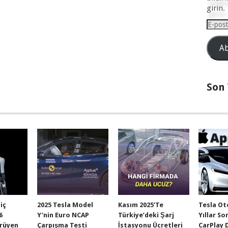
girin.
E-
posta
Adresi
Ab
Son
Hiç
2025 Tesla Model
Kasım 2025’te
Tesla Ot
6
Y’nin Euro NCAP
Türkiye’deki Şarj
Yıllar So
ürüyen
Çarpışma Testi
İstasyonu Ücretleri
CarPlay 